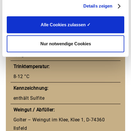
Alkohol:
Details zeigen
12,0 % vol
Restzucker:
Alle Cookies zulassen ✓
14 g/l
Nur notwendige Cookies
Säure:
5,4 g/l
Trinktemperatur:
8-12 °C
Kennzeichnung:
enthält Sulfite
Weingut / Abfüller:
Golter – Weingut im Klee, Klee 1, D-74360
Ilsfeld