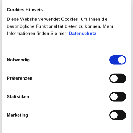
Stahltank
Cookies Hinweis
Passt zu:
Diese Website verwendet Cookies, um Ihnen die
Asiatische Küche, intensiv mariniertes Geflügel
bestmögliche Funktionalität bieten zu können. Mehr
Informationen finden Sie hier:
Datenschutz
und Schwein, Dessert
Land:
Einwilligungsauswahl
Deutschland
Notwendig
Region:
Präferenzen
Württemberg
Qualitätsstufe:
Statistiken
Qualitätswein
Klassifizierung:
Marketing
Gutswein