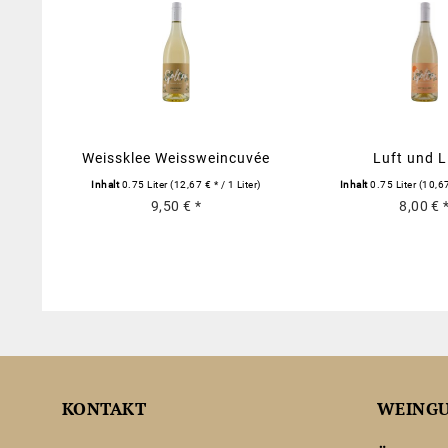
Weissklee Weissweincuvée
Luft und L
trocken
Weissweincuvée
Inhalt
0.75 Liter
(12,67 € * / 1 Liter)
Inhalt
0.75 Liter
(10,67
9,50 € *
8,00 € 
KONTAKT
WEING