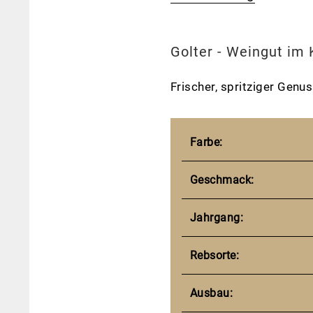
Golter - Weingut im
Frischer, spritziger Genu
Farbe:
Geschmack:
Jahrgang:
Rebsorte:
Ausbau: