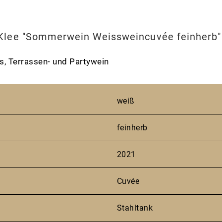
 Klee "Sommerwein Weissweincuvée feinherb"
ss, Terrassen- und Partywein
weiß
feinherb
2021
Cuvée
Stahltank