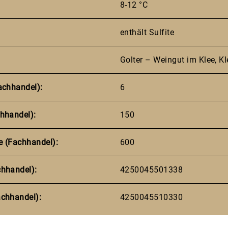
8-12 °C
enthält Sulfite
Golter – Weingut im Klee, Kl
achhandel):
6
hhandel):
150
e (Fachhandel):
600
chhandel):
4250045501338
achhandel):
4250045510330