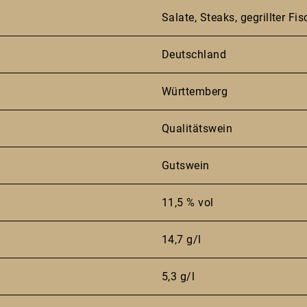
Salate, Steaks, gegrillter Fis
Deutschland
Württemberg
Qualitätswein
Gutswein
11,5 % vol
14,7 g/l
5,3 g/l