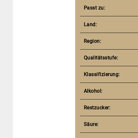
Passt zu:
Land:
Region:
Qualitätsstufe:
Klassifizierung:
Alkohol:
Restzucker:
Säure: