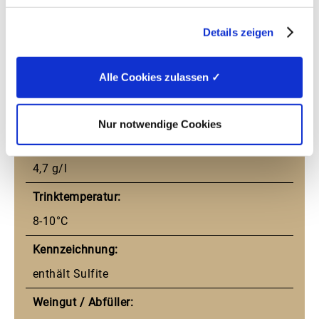
Ortswein
Details zeigen
Alkohol:
12,0 % vol
Alle Cookies zulassen ✓
Restzucker:
1,6 g/l
Nur notwendige Cookies
Säure:
4,7 g/l
Trinktemperatur:
8-10°C
Kennzeichnung:
enthält Sulfite
Weingut / Abfüller: