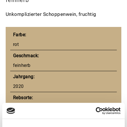
feinherb"
Unkomplizierter Schoppenwein, fruchtig
Farbe:
rot
Geschmack:
feinherb
Jahrgang:
2020
Rebsorte:
Trollinger
Ausbau: