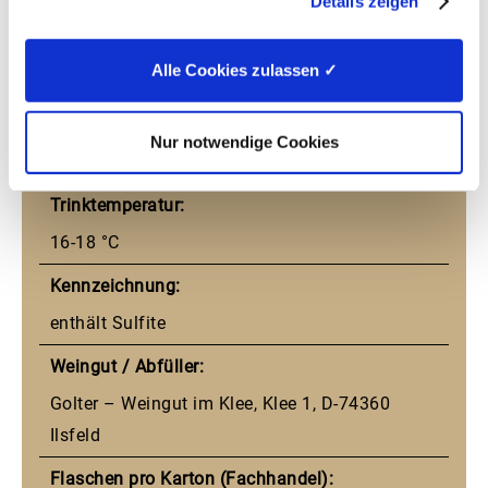
11,5 % vol
Details zeigen
Restzucker:
Alle Cookies zulassen ✓
16,6 g/l
Säure:
Nur notwendige Cookies
4,3 g/l
Trinktemperatur:
16-18 °C
Kennzeichnung:
enthält Sulfite
Weingut / Abfüller:
Golter – Weingut im Klee, Klee 1, D-74360
Ilsfeld
Flaschen pro Karton (Fachhandel):