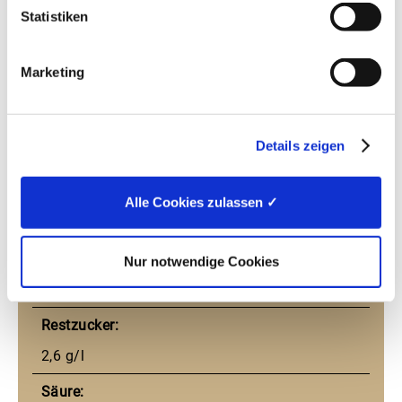
Statistiken
Deutschland
Region:
Marketing
Württemberg
Qualitätsstufe:
Details zeigen
Qualitätswein
Klassifizierung:
Alle Cookies zulassen ✓
Ortswein
Alkohol:
Nur notwendige Cookies
12% vol
Restzucker:
2,6 g/l
Säure: