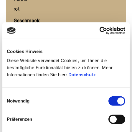
rot
Geschmack:
trocken
Jahrgang:
Cookies Hinweis
2021
Diese Website verwendet Cookies, um Ihnen die
Rebsorte:
bestmögliche Funktionalität bieten zu können. Mehr
Trollinger
Informationen finden Sie hier:
Datenschutz
Ausbau:
Einwilligungsauswahl
Stahltank
Notwendig
Passt zu:
Braten mit hellem Fleisch,
Präferenzen
Land: