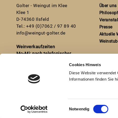
Golter - Weingut im Klee
Über uns
Klee 1
Philosop
D-74360 Ilsfeld
Veransta
Tel.: +49 (0)7062 / 97 89 40
Presse
info@weingut-golter.de
Aktuelle 
Weinstub
Weinverkaufzeiten
Mo-Mi: nach telefonischer
Vereinbarung
Cookies Hinweis
Do+Fr: 15-19:00 Uhr
Diese Website verwendet C
Sa: 9-13 Uhr
Informationen finden Sie h
oder gerne jederzeit nach
telefonischer Vereinbarung
Einwilligungsauswahl
Notwendig