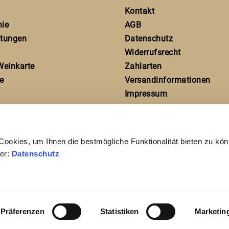
Kontakt
hie
AGB
ltungen
Datenschutz
Widerrufsrecht
Weinkarte
Zahlarten
e
Versandinformationen
Impressum
ookies, um Ihnen die bestmögliche Funktionalität bieten zu kö
ier:
Datenschutz
Präferenzen
Statistiken
Marketin
* Alle Preise inkl. gesetzl. MwSt. und ggf. zzgl.
Versandkosten