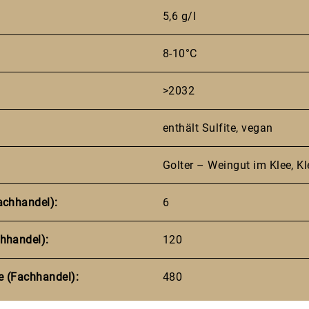
5,6 g/l
8-10°C
>2032
enthält Sulfite, vegan
Golter – Weingut im Klee, Kl
achhandel):
6
hhandel):
120
e (Fachhandel):
480