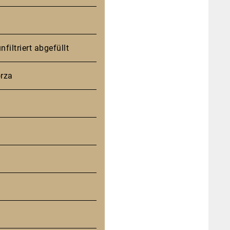
filtriert abgefüllt
orza