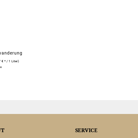
twanderung
n
 € * / 1 Liter)
*
UT
SERVICE